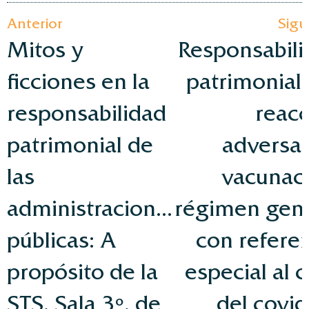
Anterior
Sigu
Mitos y
Responsabili
ficciones en la
patrimonial
responsabilidad
reac
patrimonial de
adversa 
las
vacunaci
administraciones
régimen gene
públicas: A
con refere
propósito de la
especial al 
STS, Sala 3º, de
del covi